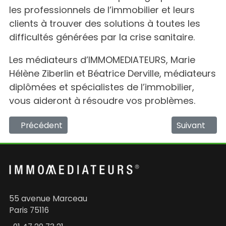
les professionnels de l’immobilier et leurs
clients à trouver des solutions à toutes les
difficultés générées par la crise sanitaire.
Les médiateurs d’IMMOMEDIATEURS, Marie
Hélène Ziberlin et Béatrice Derville, médiateurs
diplômées et spécialistes de l’immobilier,
vous aideront à résoudre vos problèmes.
Article précédent : Spécial COVID 19 : Les copropriété
Article suiv
Précédent
Suivant
55 avenue Marceau
Paris 75116